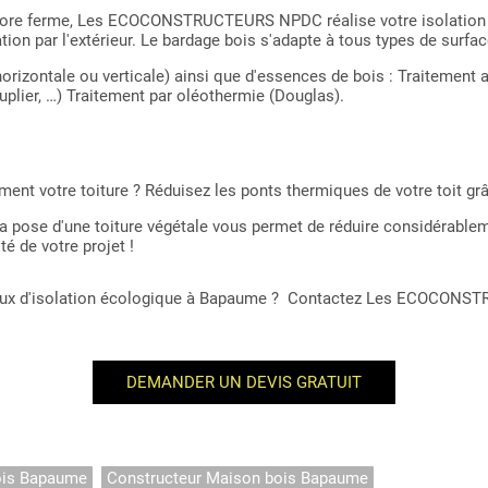
u encore ferme, Les ECOCONSTRUCTEURS NPDC réalise votre isolati
ion par l'extérieur. Le bardage bois s'adapte à tous types de surfac
orizontale ou verticale) ainsi que d'essences de bois : Traitement 
uplier, …) Traitement par oléothermie (Douglas).
cement votre toiture ? Réduisez les ponts thermiques de votre toit 
la pose d'une toiture végétale vous permet de réduire considérablem
 de votre projet !
avaux d'isolation écologique à Bapaume ? Contactez Les ECOCONST
DEMANDER UN DEVIS GRATUIT
ois Bapaume
Constructeur Maison bois Bapaume